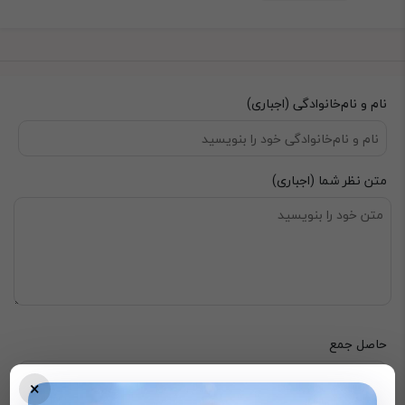
نام و نام‌خانوادگی (اجباری)
متن نظر شما (اجباری)
حاصل جمع
×