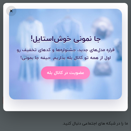
خدمات مشتریان
×
شرایط استفاده
حریم خصوصی
جا نمونی خوش‌استایل!
با نیلی پلاس
قراره مدل‌های جدید، جشنواره‌ها و کدهای تخفیف رو
اول از همه تو کانال بله بذاریم. حیفه جا بمونی!
تماس با ما
درباره ما
عضویت در کانال بله
از تخفیف‌ها و جدیدترین‌های فروشگاه باخبر شوید:
ارسال
نمونه: 09121231234
ما را در شبکه های اجتماعی دنبال کنید.