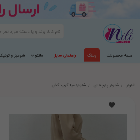
هـمه محصولات
وبلاگ
راهنمای سایز
مانتو
شومیز و تونیک
شلوار
شلوار پارچه ای
شلواردمپا-کرپ-کش