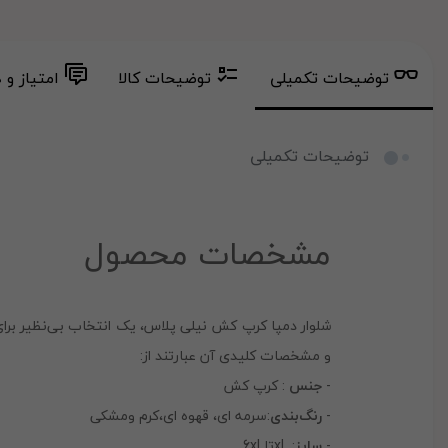
توضیحات تکمیلی
توضیحات کالا
امتیاز و 
توضیحات تکمیلی
مشخصات محصول
شلوار دمپا کرپ کش نیلی پلاس، یک انتخاب بی‌نظیر برای
و مشخصات کلیدی آن عبارتند از:
-
جنس
: کرپ کش
-
رنگ‌بندی
:سرمه ای، قهوه ای،کرم ومشکی
-
سایز
: xlتا 6xl