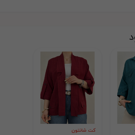
د
کت شانتون