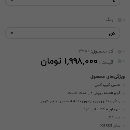
رنگ
کد محصول: 7380
1,998,000 تومان
قیمت :
جنس کرپ کش
فوق العاده ریزش دار، لَخت هست
و اگر چندین روزم پاتون باشه احساس راحتی دارین
کل پارچه کشسانی داره
کمر کش
سایز xlتا 6xl