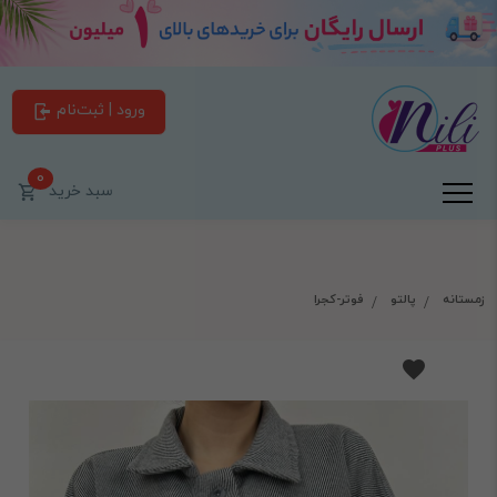
ورود | ثبت‌نام
0
سبد خرید
زمستانه
پالتو
فوتر-کجرا