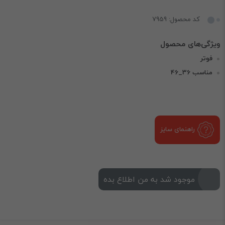
کد محصول: 7959
فوتر
مناسب 36_46
راهنمای سایز
موجود شد به من اطلاع بده