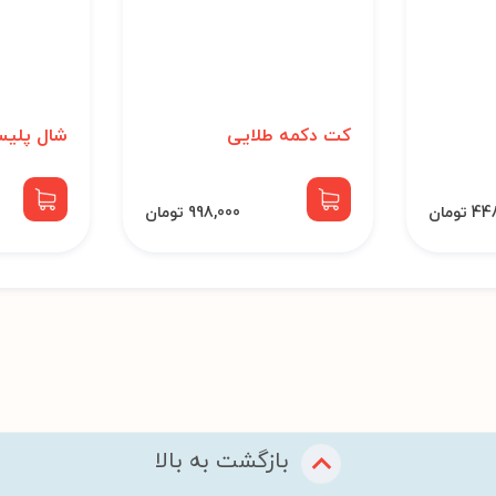
کت دکمه طلایی
شال پلیس
تومان
998,000 تومان
بازگشت به بالا