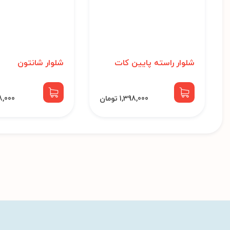
شلوار راسته پایین کات
شلوار شانتون
1,398,000 تومان
448,000 