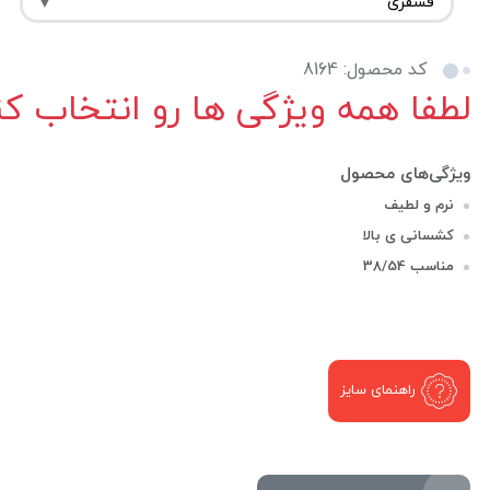
کد محصول: 8164
499,000 تومان
قیمت :
نرم و لطیف
کشسانی ی بالا
مناسب 38/54
راهنمای سایز
تعداد