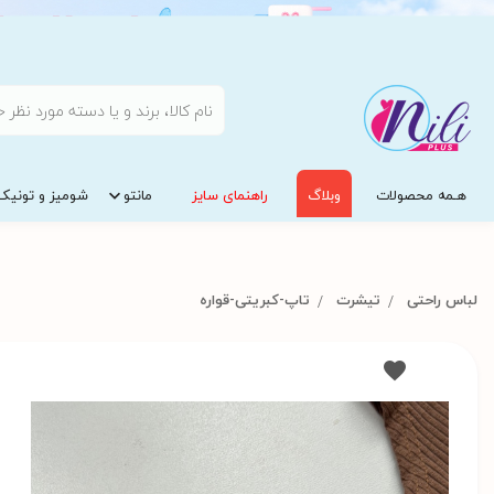
هـمه محصولات
وبلاگ
راهنمای سایز
مانتو
شومیز و تونیک
لباس راحتی
تیشرت
تاپ-کبریتی-قواره