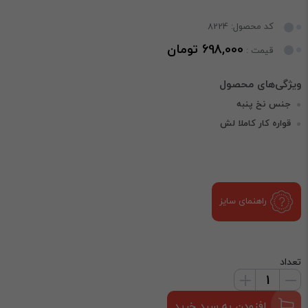
کد محصول: 8224
698,000 تومان
قیمت :
جنس نخ پنبه
قواره کار کاملا لش
راهنمای سایز
تعداد
افزودن به سبد خرید