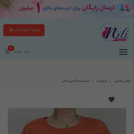
ورود | ثبت‌نام
0
سبد خرید
لباس راحتی
تیشرت
تیشرت-باکسی-لش