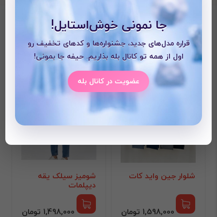
با این محصول خریداری می
جا نمونی خوش‌استایل!
شود
قراره مدل‌های جدید، جشنواره‌ها و کدهای تخفیف رو
اول از همه تو کانال بله بذاریم. حیفه جا بمونی!
عضویت در کانال بله
شلوار جین واید کات
شومیز سیلک یقه
دیپلمات
1,598,000 تومان
1,498,000 تومان