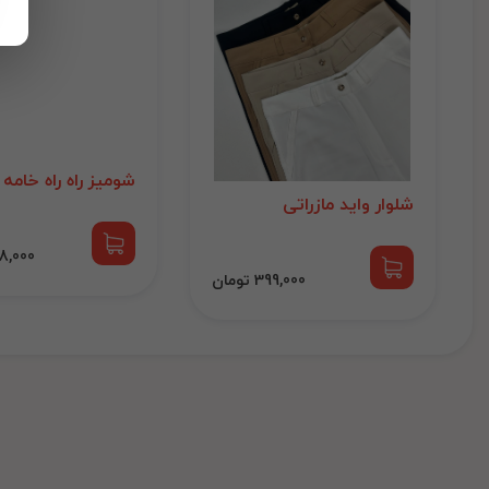
شومیز راه راه خامه
شلوار واید مازراتی
1,298,000
399,000 تومان