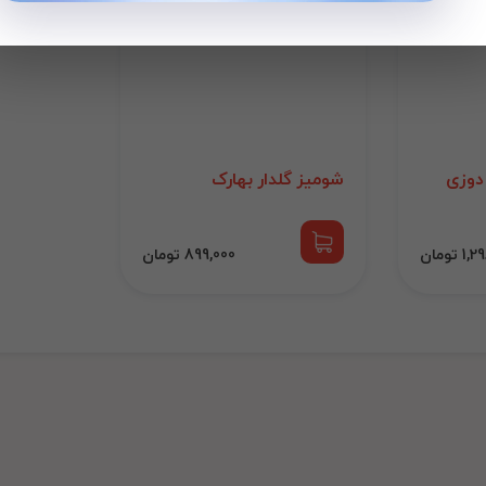
 دوزی
شومیز گلدار بهارک
 تومان
899,000 تومان