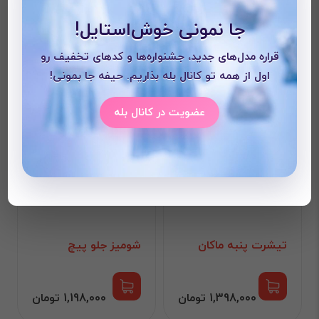
با این محصول خریداری می
جا نمونی خوش‌استایل!
شود
قراره مدل‌های جدید، جشنواره‌ها و کدهای تخفیف رو
اول از همه تو کانال بله بذاریم. حیفه جا بمونی!
عضویت در کانال بله
تیشرت پنبه ماکان
شومیز جلو پیچ
1,398,000 تومان
1,198,000 تومان