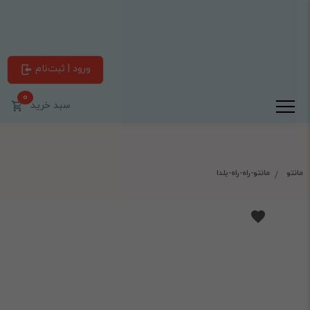
ورود | ثبت‌نام
0
سبد خرید
مانتو
مانتو-راه-راه-یلدا