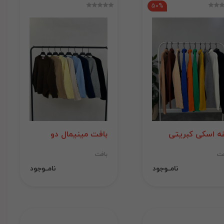
50%
ه اسکی کبریتی
بافت مینیمال دو
فت
بافت
نامــوجود
نامــوجود