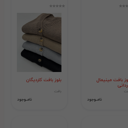
وز بافت مینیمال
بلوز بافت کاردیگان
رداتی
فت
بافت
نامــوجود
نامــوجود