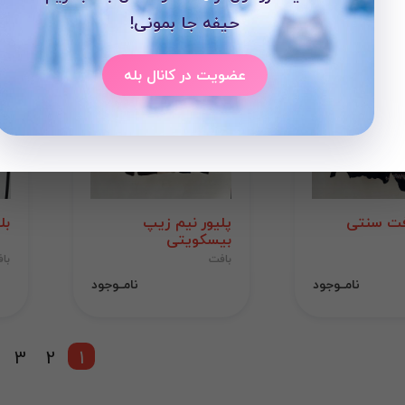
حیفه جا بمونی!
عضویت در کانال بله
افت سنتی
پلیور نیم زیپ
بل
بیسکویتی
بافت
با
نامــوجود
نامــوجود
3
2
1