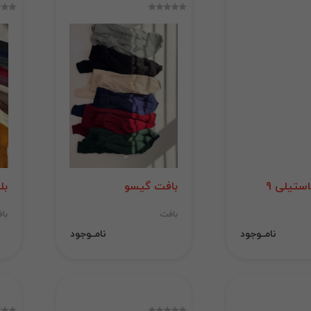
ستیلی 9
بافت گیسو
بل
بافت
با
نامــوجود
نامــوجود