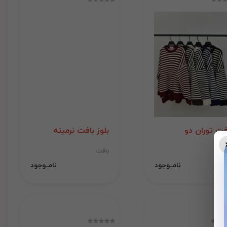
فت توران دو
بلوز بافت نرمینه
فت
بافت
نامــوجود
نامــوجود