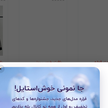
فت قواره
بافت خرسی ریز
با
×
بافت
با
نامــوجود
نامــوجود
جا نمونی خوش‌استایل!
قراره مدل‌های جدید، جشنواره‌ها و کدهای
تخفیف رو اول از همه تو کانال بله بذاریم.