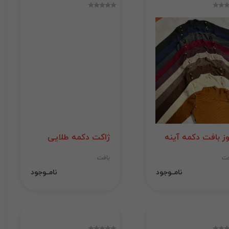
وز بافت دکمه آینه
ژاکت دکمه طلایی
فت
بافت
نامــوجود
نامــوجود