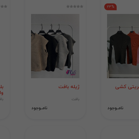
23%
ریتی کشی
ژیله بافت
بل
وا
بافت
با
نامــوجود
نامــوجود