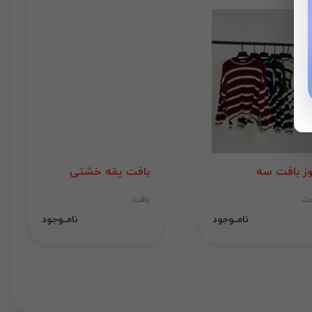
وز بافت سه
بافت یقه خشتی
فت
بافت
نامــوجود
نامــوجود