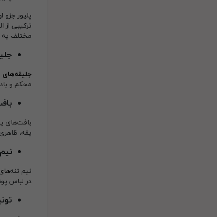
پلیور جزو ا
ترکیبی از ا
مختلف یه ا
جلیق
جلیقه‌های ب
محکم و باد
باف
بافت‌های ی
یقه، ظاهری 
نیم 
نیم تنه‌
های
در لباس پوش
تونی