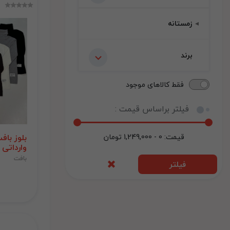
زمستانه
برند
فقط کالاهای موجود
فیلتر براساس قیمت :
قیمت:
0 - 1,249,000
تومان
بلوز باف
وارداتی 
بافت
فیلتر