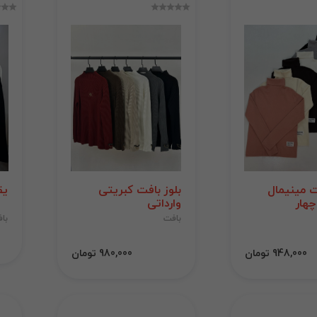
ت مینیمال
بلوز بافت کبریتی
یق
چهار
وارداتی
بافت
با
948,000 تومان
980,000 تومان