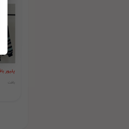
پلیور ب
بافت