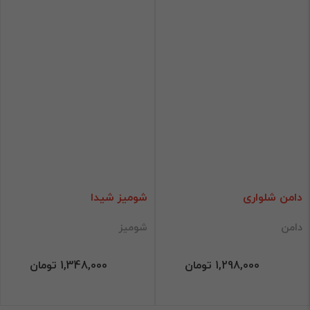
دامن شلواری
شومیز شیدا
دامن
شومیز
1,298,000 تومان
1,348,000 تومان