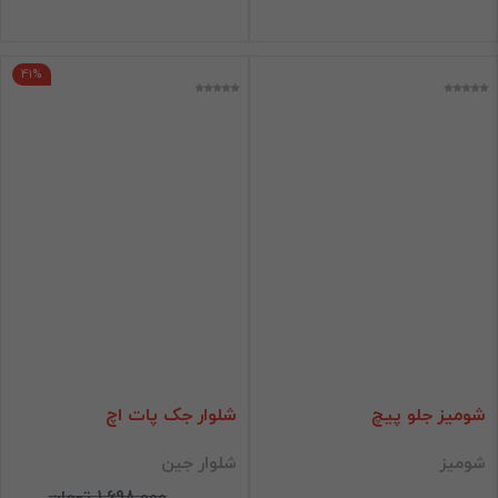
41%
شومیز جلو پیچ
شلوار جک پات اچ
شومیز
شلوار جین
1,698,000 تومان