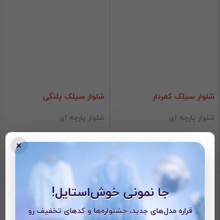
شلوار سیلک کمردار
شلوار سیلک پلنگی
شلوار پارچه ای
شلوار پارچه ای
×
1,798,000 تومان
1,999,000 تومان
جا نمونی خوش‌استایل!
قراره مدل‌های جدید، جشنواره‌ها و کدهای تخفیف رو