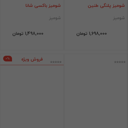
شومیز پلنگی طنین
شومیز باکسی شانا
شومیز
شومیز
1,698,000 تومان
1,498,000 تومان
فروش ویژه
0%