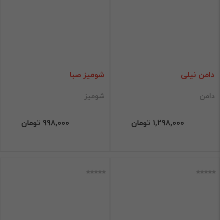
دامن نیلی
شومیز صبا
دامن
شومیز
1,298,000 تومان
998,000 تومان