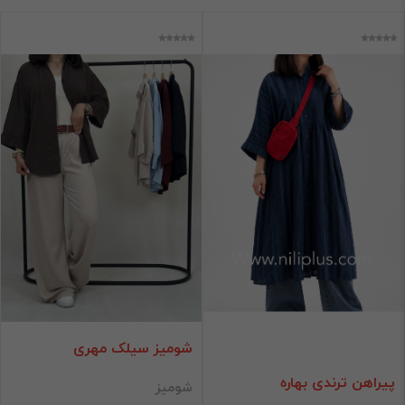
نیلی پلاس
مانتو
لباس راحتی
شومیز و تونیک
شلوار
محصولات تخفیفی
زمستانه
شال و روسری
پیراهن و دامن
برند
فقط کالاهای موجود
فیلتر براساس قیمت :
شومیز سیلک مهری
قیمت:
0 - 5,400,000
تومان
پیراهن ترندی بهاره
شومیز