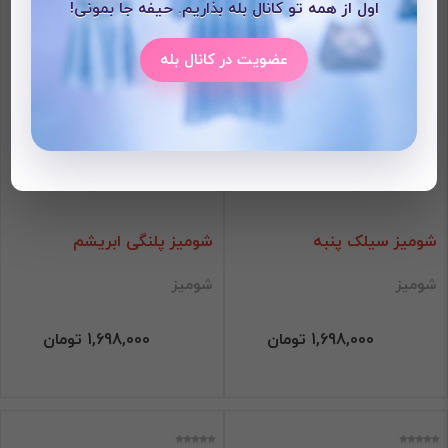
اول از همه تو کانال بله بذاریم. حیفه جا بمونی!
عضویت در کانال بله
شومیز سیلک پنبه
شومیز پلنگی ابریشم
شومیز
شومیز
1,698,000 تومان
1,698,000 تومان