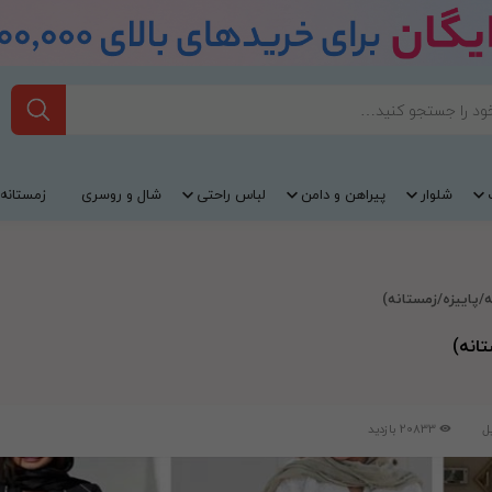
شلوار
پیراهن و دامن
لباس راحتی
شال و روسری
زمستانه
ل
20833 بازدید