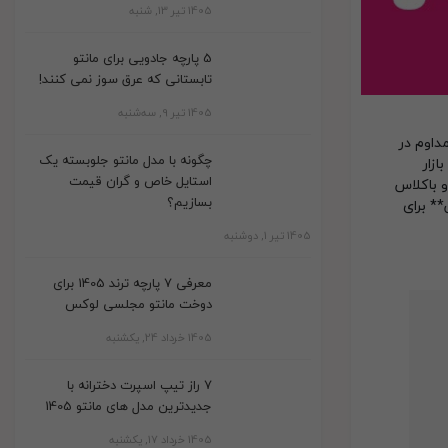
1405 تیر 13, شنبه
5 پارچه جادویی برای مانتو
تابستانی که عرق سوز نمی کنند!
1405 تیر 9, سه‌شنبه
داوم در
چگونه با مدل مانتو جلوبسته یک
ازار
استایل خاص و گران قیمت
و باکلاس
بسازیم؟
** برای
1405 تیر 1, دوشنبه
معرفی 7 پارچه ترند 1405 برای
دوخت مانتو مجلسی لوکس
1405 خرداد 24, یکشنبه
7 راز تیپ اسپرت دخترانه با
جدیدترین مدل های مانتو 1405
1405 خرداد 17, یکشنبه