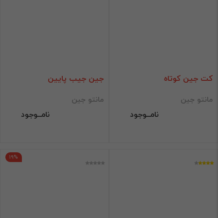
کت جین کوتاه
جین جیب پایین
مانتو جین
مانتو جین
نامــوجود
نامــوجود
19%