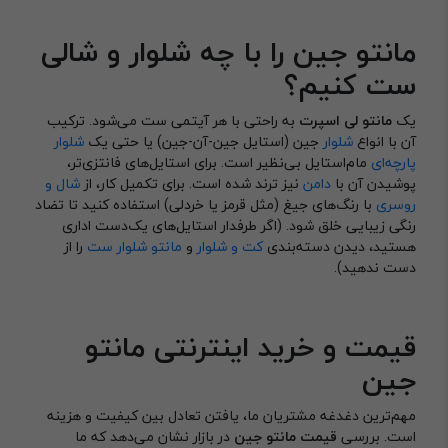
مانتو جین را با چه شلوار و شالی
ست کنیم؟
یک
مانتو لی اسپرت
به راحتی با هر آیتمی ست می‌شود. ترکیب
آن با انواع
شلوار
جین (استایل جین-آن-جین) یا حتی یک
شلوار
پارچه‌ای
مام‌استایل بی‌نظیر است. برای استایل‌های فانتزی‌تر،
پوشیدن آن با
دامن
نیز ترند شده است. برای تکمیل کار، از
شال و
روسری
با رنگ‌های جیغ (مثل قرمز یا خردلی) استفاده کنید تا تضاد
رنگی زیبایی خلق شود. (اگر طرفدار استایل‌های یک‌دست اداری
هستید، دیدن دسته‌بندی
کت و شلوار
و
مانتو شلوار ست
را از
دست ندهید).
قیمت و خرید اینترنتی مانتو
جین
مهم‌ترین دغدغه مشتریان ما، یافتن تعادل بین کیفیت و هزینه
است. بررسی
قیمت مانتو جین
در بازار نشان می‌دهد که ما