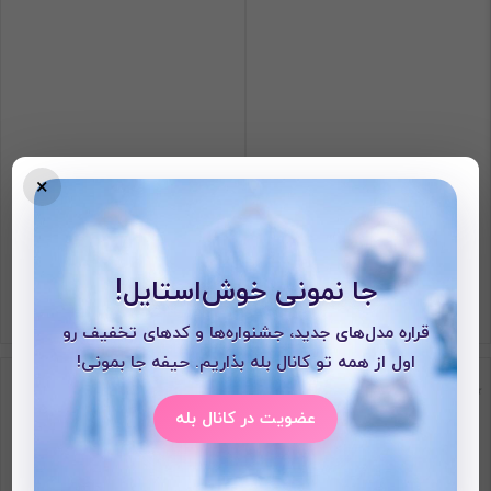
×
مانتو جین قد بلند
کت جین آستین دورس
مانتو جین
مانتو جین
نامــوجود
نامــوجود
جا نمونی خوش‌استایل!
قراره مدل‌های جدید، جشنواره‌ها و کدهای تخفیف رو
اول از همه تو کانال بله بذاریم. حیفه جا بمونی!
20%
عضویت در کانال بله