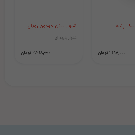
لک پنبه
شلوار لینن جودون رویال
شلوار پارچه ای
1,698,000 تومان
2,498,000 تومان