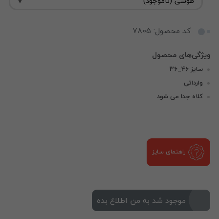
کد محصول: 7805
سایز 46_36
وارداتی
کلاه جدا می شود
راهنمای سایز
موجود شد به من اطلاع بده