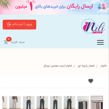
ورود | ثبت‌نام
0
سبد خرید
شلوار
شلوار پارچه ای
شلوار-لینن-جودون-رویال