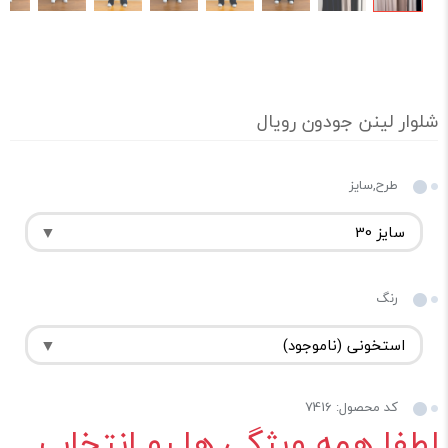
شلوار لینن جودون رویال
طرح,سایز
رنگ
کد محصول: 7416
لطفا همه ویژگی ها رو انتخاب