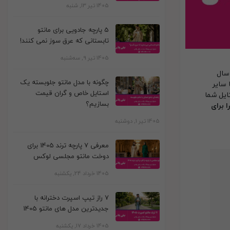
1405 تیر 13, شنبه
5 پارچه جادویی برای مانتو
تابستانی که عرق سوز نمی کنند!
1405 تیر 9, سه‌شنبه
 سال
چگونه با مدل مانتو جلوبسته یک
ا سایر
استایل خاص و گران قیمت
ایل شما
بسازیم؟
 برای
1405 تیر 1, دوشنبه
معرفی 7 پارچه ترند 1405 برای
دوخت مانتو مجلسی لوکس
1405 خرداد 24, یکشنبه
7 راز تیپ اسپرت دخترانه با
جدیدترین مدل های مانتو 1405
1405 خرداد 17, یکشنبه