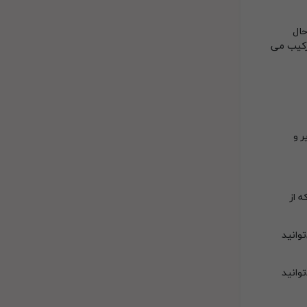
حال
ترکیب می
ر و
 از
وانید
وانید