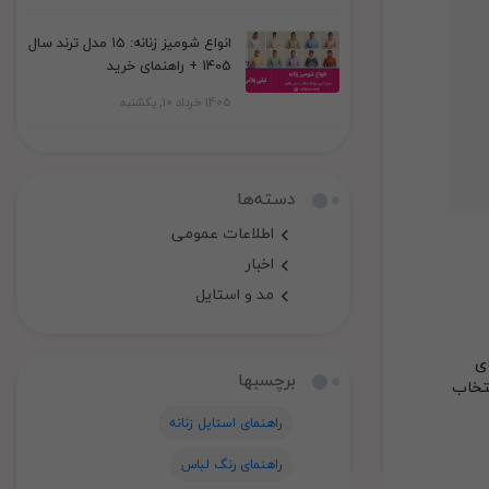
انواع شومیز زنانه: 15 مدل ترند سال
1405 + راهنمای خرید
1405 خرداد 10, یکشنبه
دسته‌ها
اطلاعات عمومی
اخبار
مد و استایل
ای
برچسبها
کافه‌ای” است، این انتخاب
راهنمای استایل زنانه
راهنمای رنگ لباس