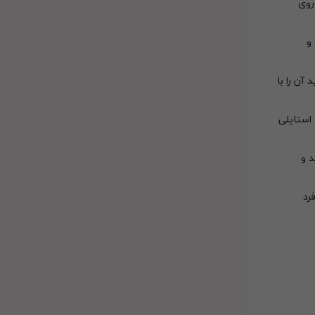
روی
و
آن را با
 استایلی
د و
رد