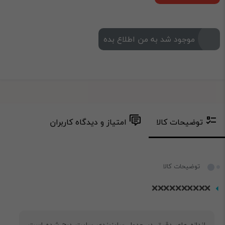
موجود شد به من اطلاع بده
توضیحات کالا
امتیاز و دیدگاه کاربران
توضیحات کالا
❌️❌️❌️❌️❌️❌️❌️❌️❌️❌️
اندازه های دقیق در جدول سایزبندی سایت درج شده است