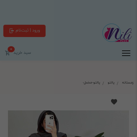
ورود | ثبت‌نام
0
سبد خرید
زمستانه
پالتو
پالتو-مخمل-