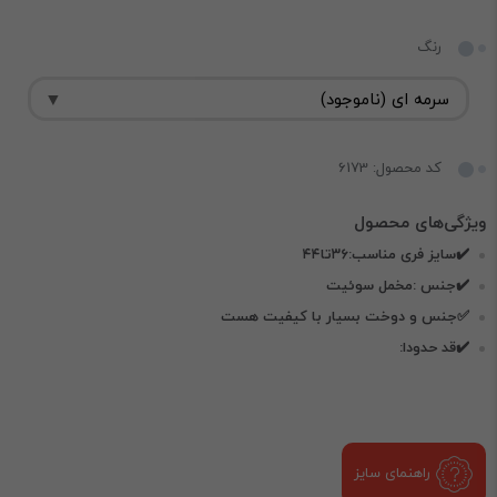
رنگ
کد محصول: 6173
✔️سایز فری مناسب:۳۶تا۴۴
✔️جنس :مخمل سوئیت
✅️جنس و دوخت بسیار با کیفیت هست
✔️قد حدودا:
راهنمای سایز