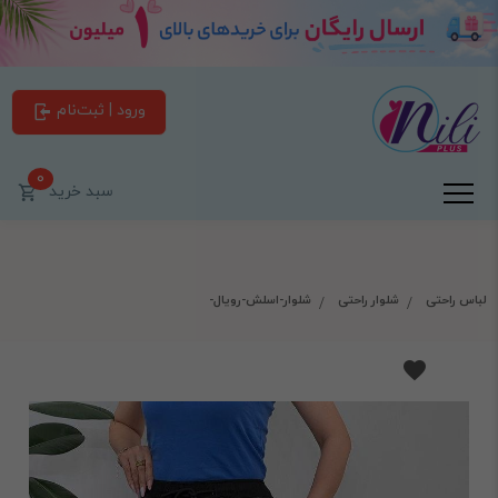
ورود | ثبت‌نام
0
سبد خرید
لباس راحتی
شلوار راحتی
شلوار-اسلش-رویال-