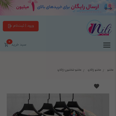
ورود | ثبت‌نام
0
سبد خرید
مانتو
مانتو ژاکارد
مانتو-شانتون-ژاکارد