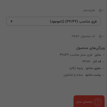
طرح,سایز
کد محصول: 6552
سایز:
فری سایز مناسب ۳۶تا۴۶
قد كار:
٧٣cm
جلوی مانتو:
پارچه ژاکارد
پشت مانتو:
ساده و شانتون
راهنمای سایز