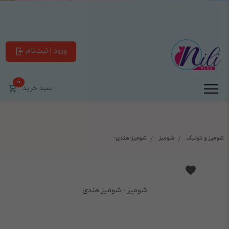
ورود | ثبت‌نام
0
سبد خرید
شومیز و تونیک
شومیز
شومیز-هندی-
شومیز - شومیز هندی