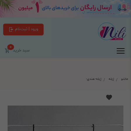
ورود | ثبت‌نام
0
سبد خرید
مانتو
ژیله
ژیله-هندی-