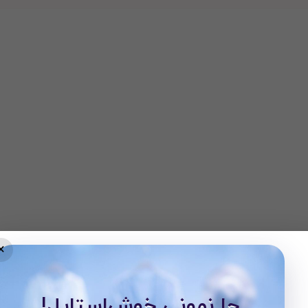
×
جا نمونی خوش‌استایل!