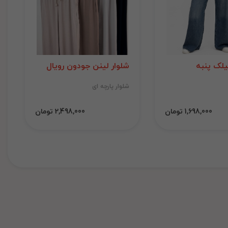
لک پنبه
شلوار لینن جودون رویال
شلوار پارچه ای
1,698,000 تومان
2,498,000 تومان