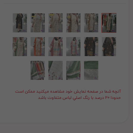
آنچه شما در صفحه نمايش خود مشاهده ميکنيد ممکن است
حدودا 20 درصد با رنگ اصلي لباس متفاوت باشد