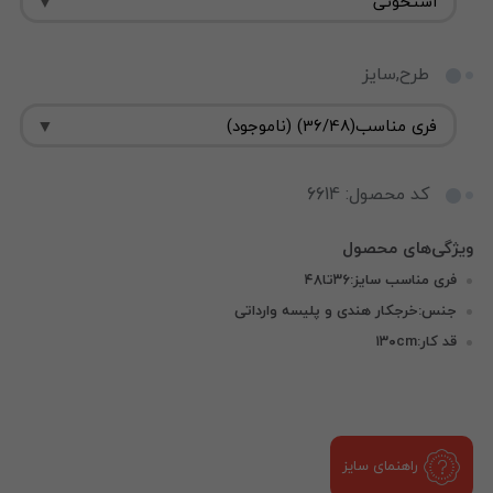
طرح,سایز
کد محصول: 6614
فری مناسب سایز:۳۶تا۴۸
جنس:خرجکار هندی و پلیسه وارداتی
قد کار:۱۳۰cm
راهنمای سایز