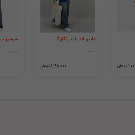
مانتو قد بلند رنگارنگ
شومیز سی
مانتو
شومیز
 تومان
1,198,000 تومان