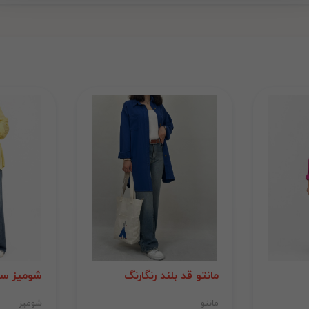
مانتو قد بلند رنگارنگ
شومیز سی
مانتو
شومیز