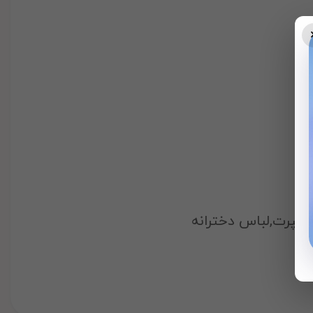
واسپرت,لباس دخترانه