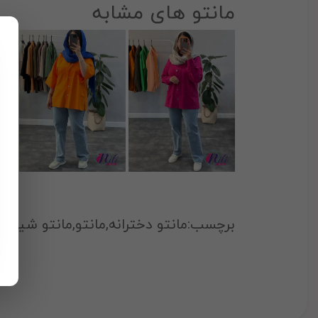
مانتو های مشابه
برچسب:مانتو دخترانه,مانتو,مانتو شیک,م