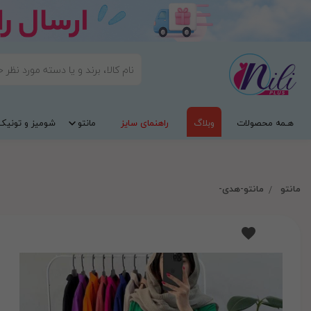
هـمه محصولات
وبلاگ
راهنمای سایز
مانتو
شومیز و تونیک
مانتو
مانتو-هدی-