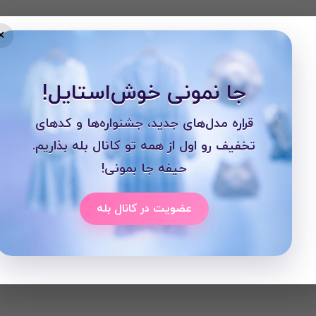
×
جا نمونی خوش‌استایل!
قراره مدل‌های جدید، جشنواره‌ها و کدهای
تخفیف رو اول از همه تو کانال بله بذاریم.
حیفه جا بمونی!
عضویت در کانال بله
انتو نخی,مانتو رنگی,نیلی,نیلی پلاس,مانتو جدید,مانت