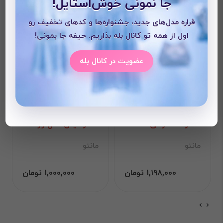
جا نمونی خوش‌استایل!
قراره مدل‌های جدید، جشنواره‌ها و کدهای تخفیف رو
اول از همه تو کانال بله بذاریم. حیفه جا بمونی!
عضویت در کانال بله
مانتو مداد رنگی
مانتو لینن مدل زارا
مانتو
مانتو
1,198,000 تومان
1,000,000 تومان