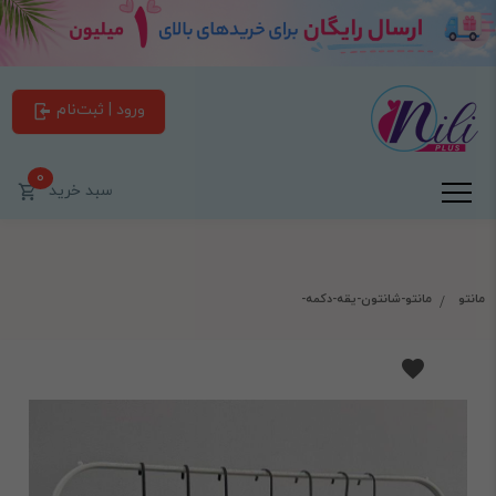
ورود | ثبت‌نام
0
سبد خرید
مانتو
مانتو-شانتون-یقه-دکمه-