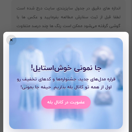
‎اندازه های دقیق در جدول سایزبندی سایت درج شده است
لطفا قبل از ثبت سفارش مطالعه بفرمایید و عکس ها با
گوشی گرفته می‌شود ممکن است رنگ ها چند درصد متفاوت
باشند
×
جا نمونی خوش‌استایل!
قراره مدل‌های جدید، جشنواره‌ها و کدهای تخفیف رو
اول از همه تو کانال بله بذاریم. حیفه جا بمونی!
عضویت در کانال بله
محصولات دیده شده