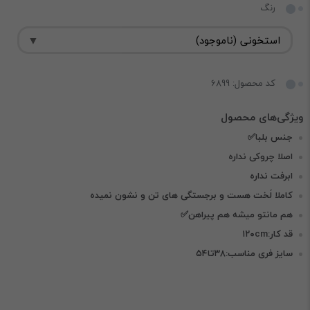
رنگ
کد محصول: 6899
جنس بلبا✅
اصلا چروکی نداره
ابرفت نداره
کاملا لَخت هست و برجستگی های تن و نشون نمیده
هم مانتو میشه هم پیراهن✅
قد کار:۱۲۰cm
سایز فری مناسب:۳۸تا۵۴