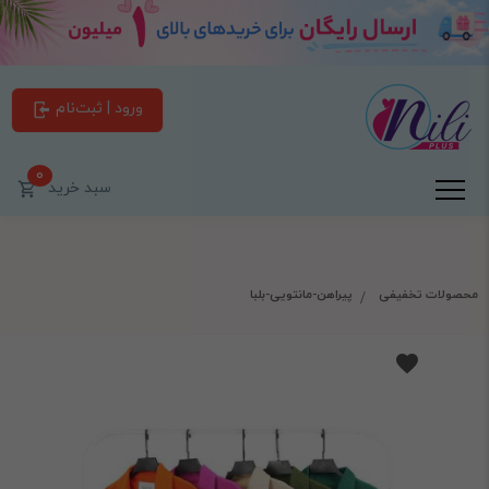
ورود | ثبت‌نام
0
سبد خرید
محصولات تخفیفی
پیراهن-مانتویی-بلبا