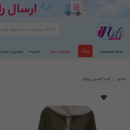
هـمه محصولات
وبلاگ
راهنمای سایز
مانتو
شومیز و تونیک
مانتو
کت-آستین-پولک