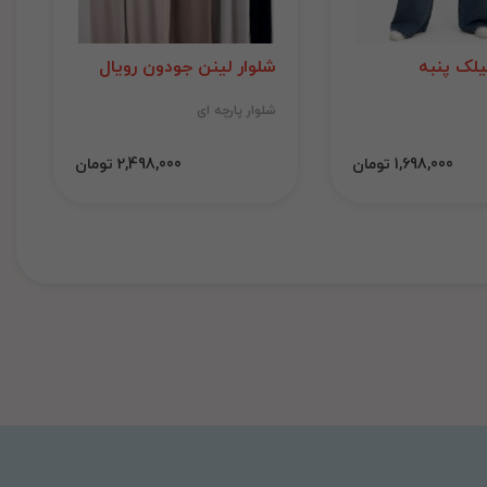
لک پنبه
شلوار لینن جودون رویال
شلوار پارچه ای
1,698,000 تومان
2,498,000 تومان