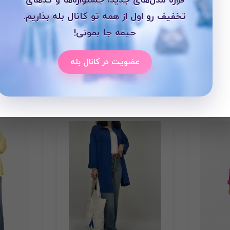
تخفیف رو اول از همه تو کانال بله بذاریم.
حیفه جا بمونی!
عضویت در کانال بله