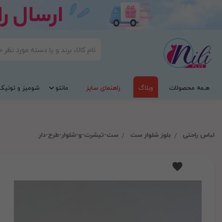
هـمه محصولات
وبلاگ
راهنمای سایز
مانتو
شومیز و تونیک
لباس راحتی
بلوز شلوار ست
ست-تیشرت-و-شلوار-طرح-دار