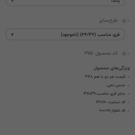
طرح,سایز
کد محصول: 6951
قیمت هر دو با هم 348
جنس نخی
سایز فری مناسب:۳۶تا۴۶
قد تیشرت :۷۲cm
قد شلوار:100cm