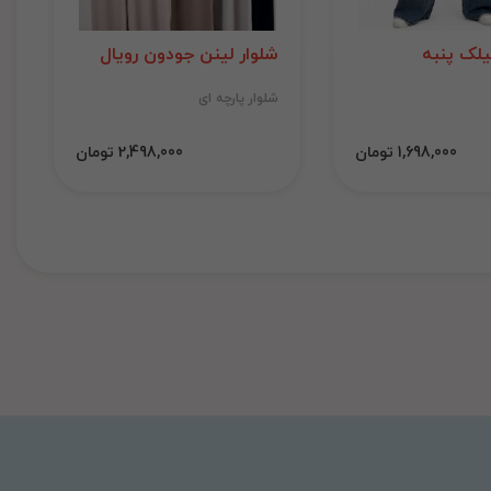
لک پنبه
شلوار لینن جودون رویال
شلوار پارچه ای
1,698,000 تومان
2,498,000 تومان