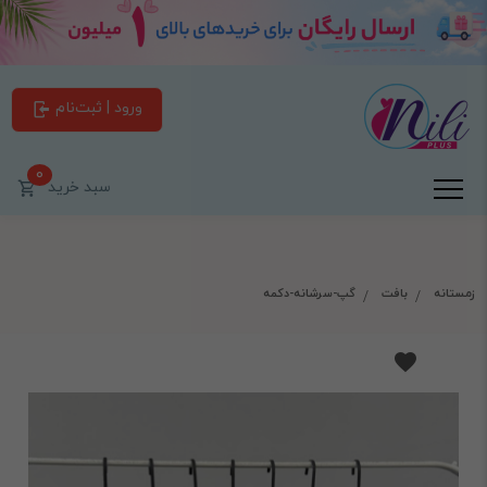
ورود | ثبت‌نام
0
سبد خرید
زمستانه
بافت
گپ-سرشانه-دکمه