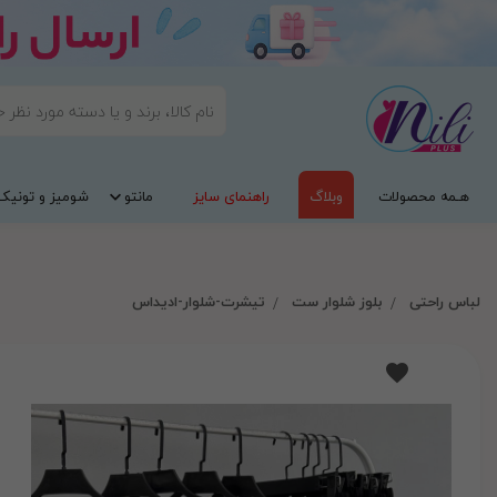
هـمه محصولات
وبلاگ
راهنمای سایز
مانتو
شومیز و تونیک
لباس راحتی
بلوز شلوار ست
تیشرت-شلوار-ادیداس