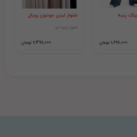
لک پنبه
شلوار لینن جودون رویال
شلوار پارچه ای
1,698,000 تومان
2,498,000 تومان