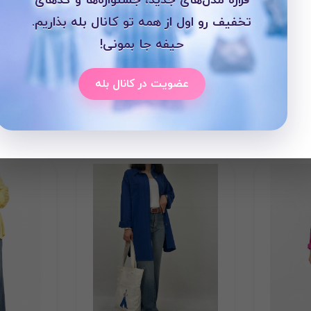
تخفیف رو اول از همه تو کانال بله بذاریم.
حیفه جا بمونی!
عضویت در کانال بله