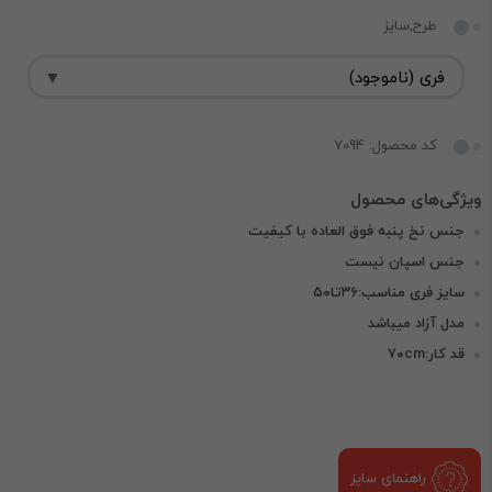
طرح,سایز
کد محصول: 7094
جنس نخ پنبه فوق العاده با کیفیت
جنس اسپان نیست
سایز فری مناسب:۳۶تا۵۰
مدل آزاد میباشد
قد کار:۷۰cm
راهنمای سایز