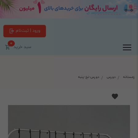
ورود | ثبت‌نام
0
سبد خرید
زمستانه
دورس
دورس-نخ-پنبه