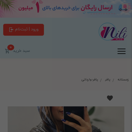
ورود | ثبت‌نام
0
سبد خرید
زمستانه
پافر
پافر-وارداتی