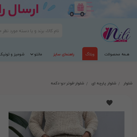
هـمه محصولات
وبلاگ
راهنمای سایز
مانتو
شومیز و تونیک
شلوار
شلوار پارچه ای
شلوار-فوتر-دو-دکمه