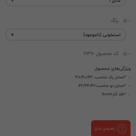
رنگ
کد محصول: 7138
✅سایز یک مناسب: 38/40/42
✅سایز دو مناسب:42/44/46
✅قد کار:۹۰cm
راهنمای سایز