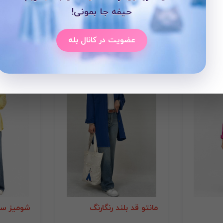
حیفه جا بمونی!
عضویت در کانال بله
مانتو قد بلند رنگارنگ
شومیز سی