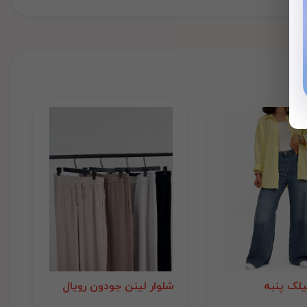
لک پنبه
شلوار لینن جودون رویال