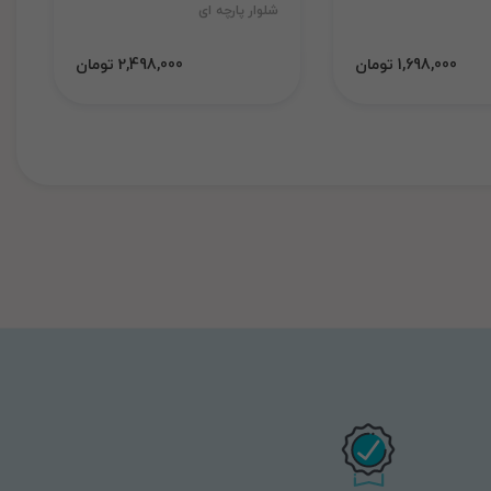
شلوار پارچه ای
1,698,000 تومان
2,498,000 تومان