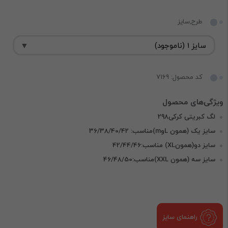
طرح,سایز
کد محصول: 7169
لگ کبریتی کرکی298
سایز یک (همون Lوm)مناسب: 36/38/40/42
سایز دو(همونXL) مناسب:42/44/46
سایز سه (همون XXL)مناسب:46/48/50
راهنمای سایز