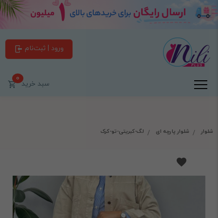
ورود | ثبت‌نام
0
سبد خرید
شلوار
شلوار پارچه ای
لگ-کبریتی-تو-کرک