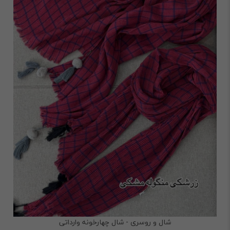
شال و روسری - شال چهارخونه وارداتی