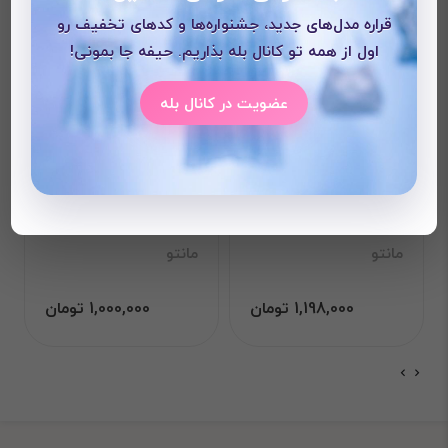
قراره مدل‌های جدید، جشنواره‌ها و کدهای تخفیف رو
اول از همه تو کانال بله بذاریم. حیفه جا بمونی!
عضویت در کانال بله
مانتو مداد رنگی
مانتو لینن مدل زارا
مانتو
مانتو
1,198,000 تومان
1,000,000 تومان