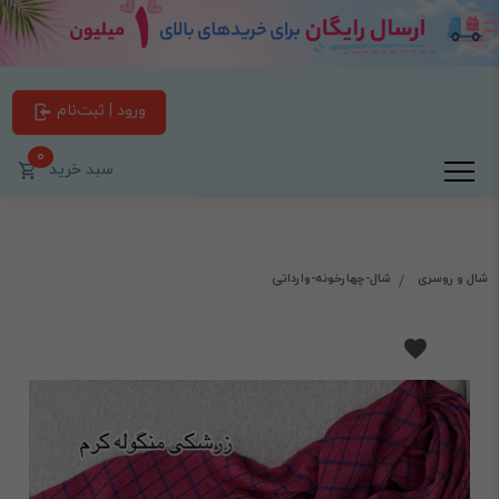
ورود | ثبت‌نام
0
سبد خرید
شال و روسری
شال-چهارخونه-وارداتی