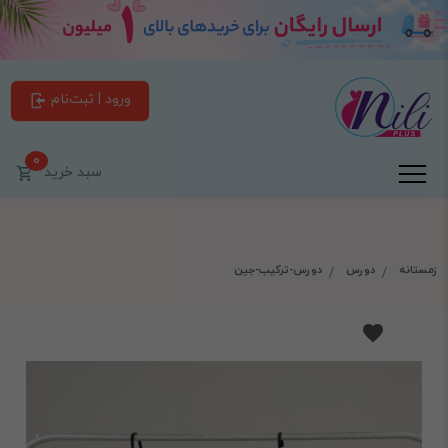
ورود | ثبت‌نام
0
سبد خرید
زمستانه
دورس
دورس-ترکیب-جین