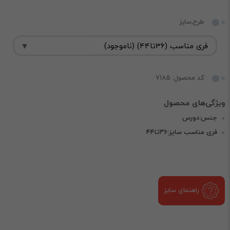
طرح,سایز
کد محصول: 7185
جنس:دورس
فری مناسب سایز:۳۶تا۴۴
راهنمای سایز