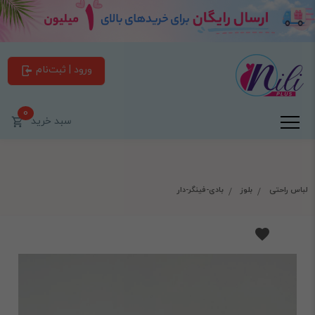
ورود | ثبت‌نام
0
سبد خرید
لباس راحتی
بلوز
بادی-فینگر-دار