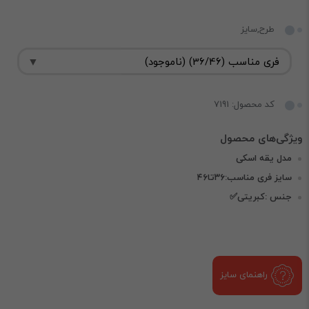
طرح,سایز
کد محصول: 7191
مدل یقه اسکی
سایز فری مناسب:۳۶تا۴۶
جنس :کبریتی✅
راهنمای سایز