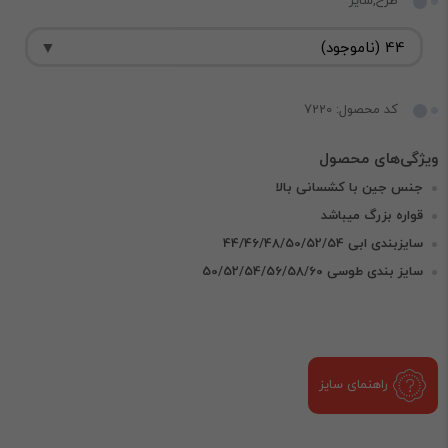
طرح,سایز
کد محصول: 7220
جنس جین با کشسانی بالا
قواره بزرگ میباشد
سایزبندی ابی 44/46/48/50/52/54
سایز بندی طوسی 50/52/54/56/58/60
راهنمای سایز