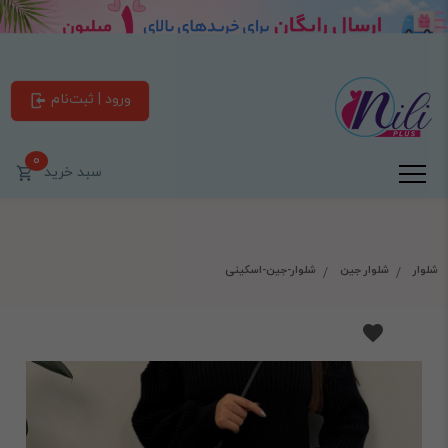
ورود | ثبت‌نام
0
سبد خرید
شلوار
شلوار جین
شلوار-جین-اسکینی