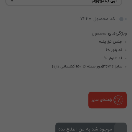
کد محصول: 7240
جنس نخ پنبه
قد بلوز 68
قد شلوار 90
سایز 36/46(دور سینه تا 150 کشسانی داره)
راهنمای سایز
موجود شد به من اطلاع بده