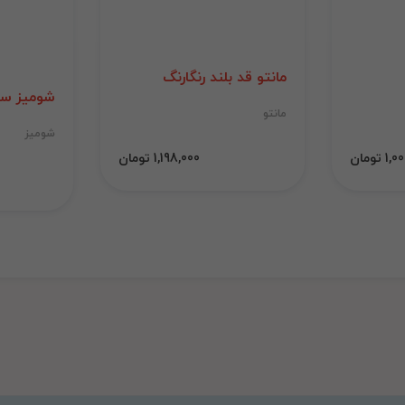
مانتو قد بلند رنگارنگ
شومیز سی
مانتو
شومیز
 تومان
1,198,000 تومان