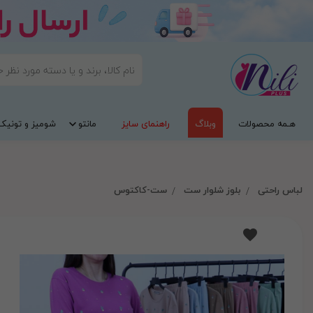
هـمه محصولات
وبلاگ
راهنمای سایز
مانتو
شومیز و تونیک
لباس راحتی
بلوز شلوار ست
ست-کاکتوس