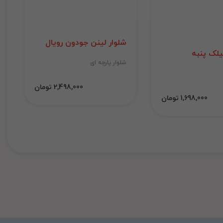
شلوار لینن جودون رویال
لک پنبه
شلوار پارچه ای
2,498,000 تومان
1,698,000 تومان