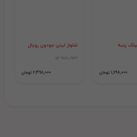
لک پنبه
شلوار لینن جودون رویال
شلوار پارچه ای
1,698,000 تومان
2,498,000 تومان