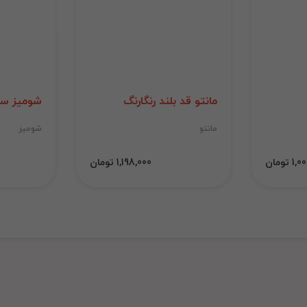
مانتو قد بلند رنگارنگ
شومیز سی
مانتو
شومیز
 تومان
1,198,000 تومان