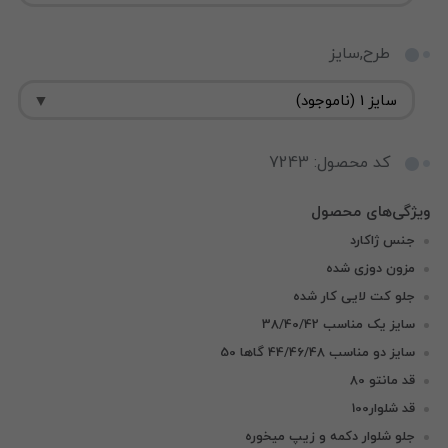
طرح,سایز
کد محصول: 7243
جنس ژاکارد
مزون دوزی شده
جلو کت لایی کار شده
سایز یک مناسب 38/40/42
سایز دو مناسب 44/46/48 گاها 50
قد مانتو 80
قد شلوار100
جلو شلوار دکمه و زیپ میخوره