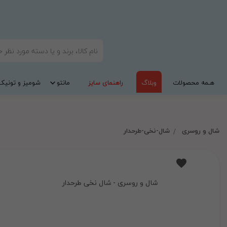
هـمه محصولات
وبلاگ
راهنمای سایز
مانتو
شومیز و تونیک
شال و روسری
شال-نخی-طرحدار
شال و روسری - شال نخی طرحدار