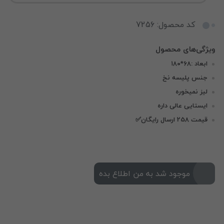
کد محصول: 7256
ابعاد :۶۸*۱۸۰
جنس پلیسه نخ
لیز نمیخوره
ایستایی عالی داره
قیمت 258 ارسال رایگان✅
موجود شد به من اطلاع بده