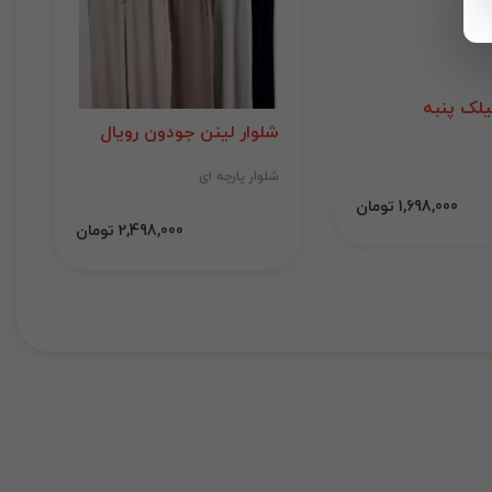
لک پنبه
شلوار لینن جودون رویال
شلوار پارچه ای
1,698,000 تومان
2,498,000 تومان