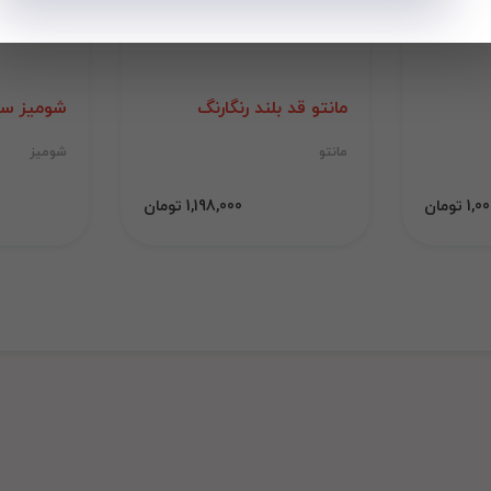
مانتو قد بلند رنگارنگ
شومیز سی
مانتو
شومیز
 تومان
1,198,000 تومان