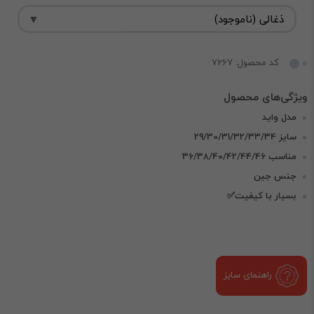
کد محصول: 7267
مدل واید
سایز 29/30/31/32/33/34
مناسب 36/38/40/42/44/46
جنس جین
بسیار با کیفیت✅
راهنمای سایز