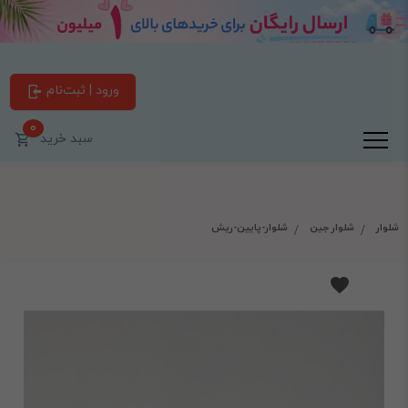
ورود | ثبت‌نام
0
سبد خرید
شلوار
شلوار جین
شلوار-پایین-ریش