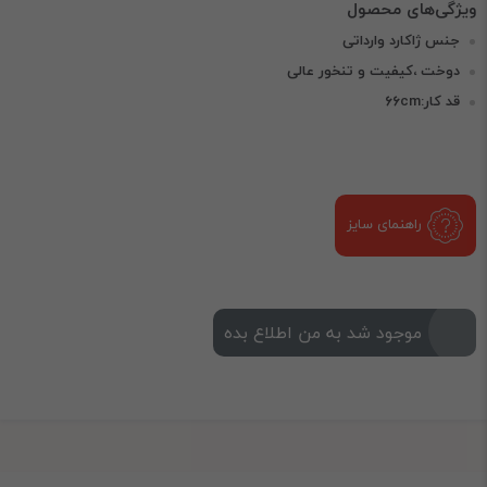
جنس ژاکارد وارداتی
دوخت ،کیفیت و تنخور عالی
قد کار:۶۶cm
راهنمای سایز
موجود شد به من اطلاع بده