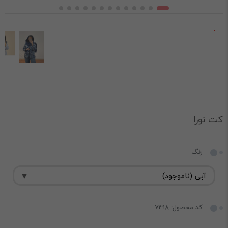
کت نورا
رنگ
کد محصول: 7318