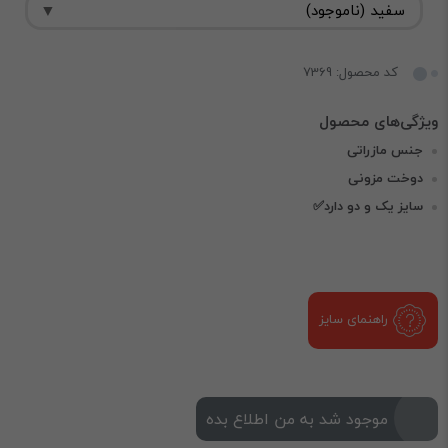
کد محصول: 7369
جنس مازراتی
دوخت مزونی
سایز یک و دو دارد✅
راهنمای سایز
موجود شد به من اطلاع بده