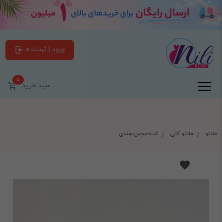
ورود | ثبت‌نام
0
سبد خرید
مانتو
مانتو کتی
کت-مخمل-هندی