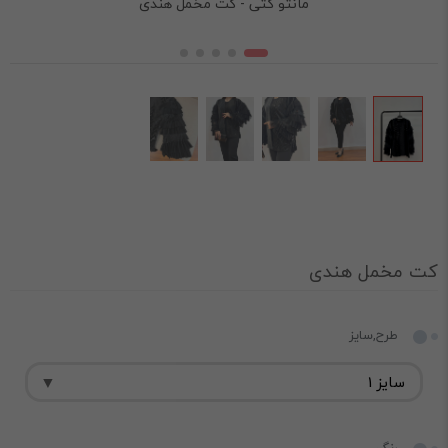
مانتو کتی - کت مخمل هندی
کت مخمل هندی
طرح,سایز