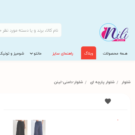
هـمه محصولات
وبلاگ
راهنمای سایز
مانتو
شومیز و تونیک
شلوار
شلوار پارچه ای
شلوار-دامنی-لینن