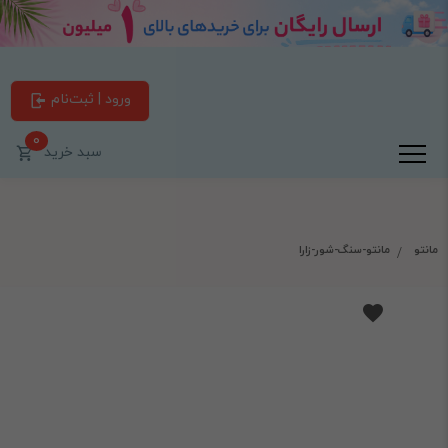
ورود | ثبت‌نام
0
سبد خرید
مانتو
مانتو-سنگ-شور-زارا