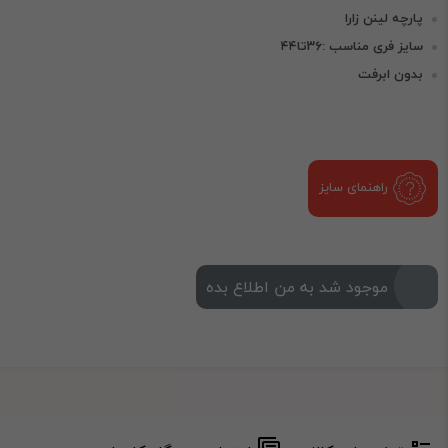
پارچه لینن زارا
سایز فری مناسب :۳۶تا۴۴
بدون ابرفت
راهنمای سایز
موجود شد به من اطلاع بده