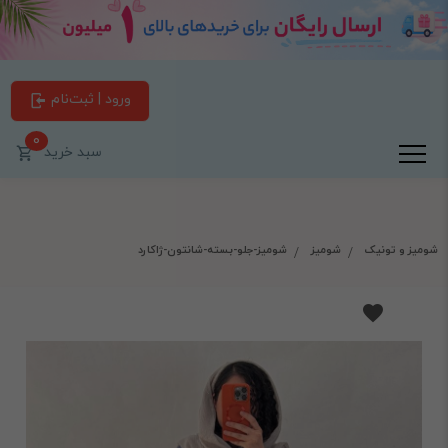
ورود | ثبت‌نام
0
سبد خرید
شومیز و تونیک
شومیز
شومیز-جلو-بسته-شانتون-ژاکارد