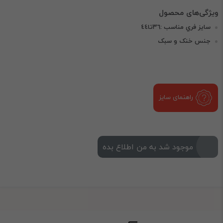
سایز فري مناسب :٣٦تا٤٤
جنس خنک و سبک
راهنمای سایز
موجود شد به من اطلاع بده