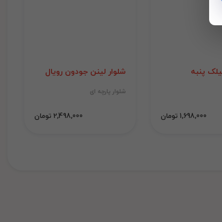
لک پنبه
شلوار لینن جودون رویال
شلوار پارچه ای
1,698,000 تومان
2,498,000 تومان