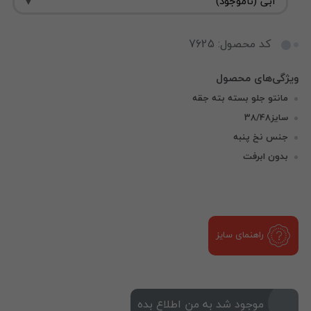
کد محصول: 7625
مانتو جلو بسته بته جقه
سایز38/48
جنس نخ پنبه
بدون ابرفت
راهنمای سایز
موجود شد به من اطلاع بده