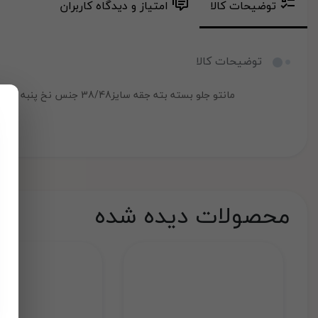
توضیحات کالا
امتیاز و دیدگاه کاربران
توضیحات کالا
مانتو جلو بسته بته جقه سایز38/48 جنس نخ پنبه بدون ابرفت
محصولات دیده شده