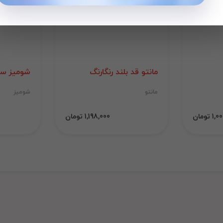
مانتو قد بلند رنگارنگ
شومیز سی
مانتو
شومیز
 تومان
1,198,000 تومان