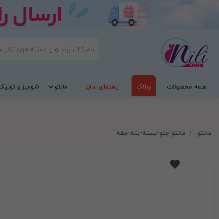
هـمه محصولات
وبلاگ
راهنمای سایز
مانتو
شومیز و تونیک
مانتو
مانتو-جلو-بسته-بته-جقه