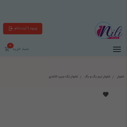
ورود | ثبت‌نام
0
سبد خرید
شلوار
شلوار نیم بگ و بگ
شلوار-بگ-جین-کاغذی