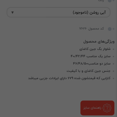
رنگ
کد محصول: 7626
شلوار بگ جین کاغذی
سایز یک مناسب 40/42/44
سایز دو مناسب46/48/50
جنس جین کاغذی و با کیفیت
کارایی که قیمتشون شده 679 دارای ایرادات جزیی میباشد
راهنمای سایز