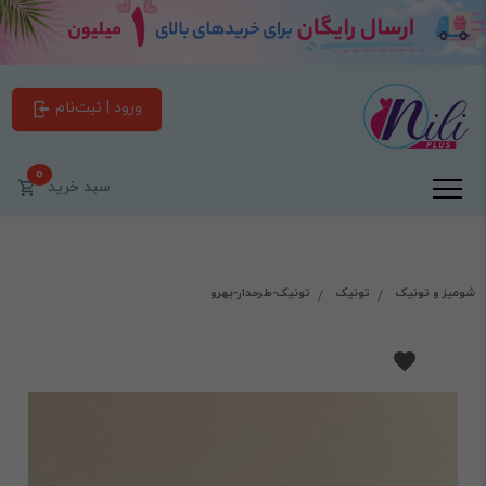
ورود | ثبت‌نام
0
سبد خرید
شومیز و تونیک
تونیک
تونیک-طرحدار-بهرو