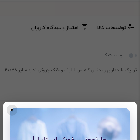
توضیحات کالا
امتیاز و دیدگاه کاربران
توضیحات کالا
تونیک طرحدار بهرو جنس کاملس لطیف و خنک چروکی ندارد سایز 40/48
×
محصولات دیده شده
جا نمونی خوش‌استایل!