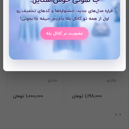
قراره مدل‌های جدید، جشنواره‌ها و کدهای تخفیف رو
اول از همه تو کانال بله بذاریم. حیفه جا بمونی!
عضویت در کانال بله
مانتو مداد رنگی
مانتو لینن مدل زارا
مانتو
مانتو
1,198,000 تومان
1,000,000 تومان